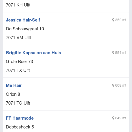
7071 KH
Ulft
Jessica Hair-Self
352 mt
De Schouwgraaf 10
7071 VM
Ulft
Brigitte Kapsalon aan Huis
554 mt
Grote Beer 73
7071 TX
Ulft
Me Hair
608 mt
Orion 8
7071 TG
Ulft
FF Haarmode
642 mt
Debbeshoek 5