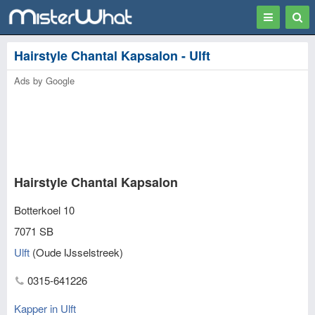
Toggle
Togg
navigation
Sear
Hairstyle Chantal Kapsalon - Ulft
Ads by Google
Hairstyle Chantal Kapsalon
Botterkoel 10
7071 SB
Ulft
(
Oude IJsselstreek
)
0315-641226
Kapper in Ulft