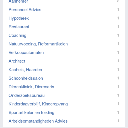
Aannemer
2
Personeel Advies
1
Hypotheek
1
Restaurant
1
Coaching
1
Natuurvoeding, Reformartikelen
1
Verkoopautomaten
1
Architect
1
Kachels, Haarden
1
Schoonheidssalon
1
Dierenkliniek, Dierenarts
1
Onderzoeksbureau
1
Kinderdagverblijf, Kinderopvang
1
Sportartikelen en kleding
1
Arbeidsomstandigheden Advies
1