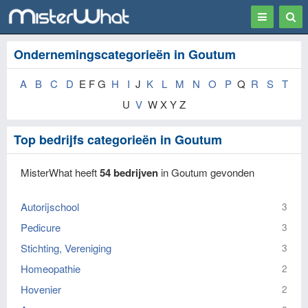
Toggle
Togg
navigation
Sear
Ondernemingscategorieën in Goutum
A
B
C
D
E F G
H
I
J
K
L
M
N
O
P
Q
R
S
T
U
V
W X Y Z
Top bedrijfs categorieën in Goutum
MisterWhat heeft
54 bedrijven
in Goutum gevonden
Autorijschool
3
Pedicure
3
Stichting, Vereniging
3
Homeopathie
2
Hovenier
2