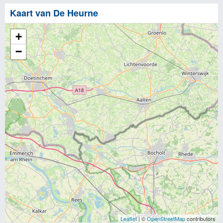
Kaart van De Heurne
+
−
Leaflet
| ©
OpenStreetMap
contributors