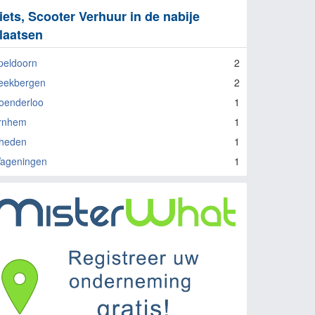
iets, Scooter Verhuur in de nabije
laatsen
peldoorn
2
eekbergen
2
oenderloo
1
rnhem
1
heden
1
ageningen
1