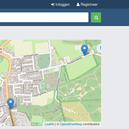
Inloggen
Registreer
Leaflet
| ©
OpenStreetMap
contributors