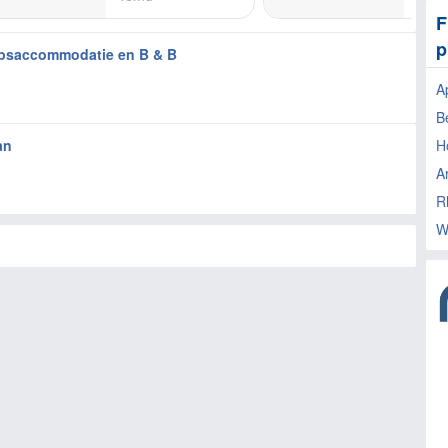
F
p
psaccommodatie en B & B
A
B
an
H
A
R
W