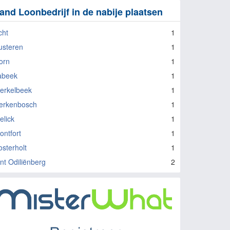
and Loonbedrijf in de nabije plaatsen
cht
1
usteren
1
orn
1
abeek
1
erkelbeek
1
erkenbosch
1
elick
1
ontfort
1
osterholt
1
int Odiliënberg
2