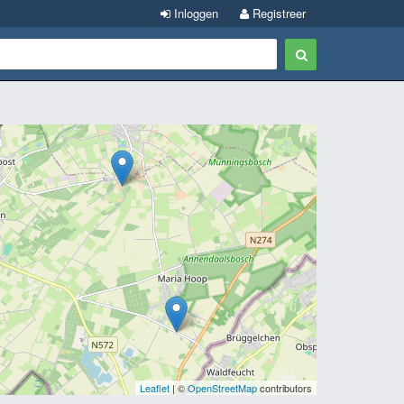
Inloggen
Registreer
Leaflet
| ©
OpenStreetMap
contributors