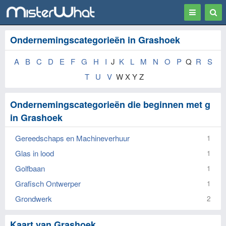
Toggle
Togg
navigation
Sear
Ondernemingscategorieën in Grashoek
A
B
C
D
E
F
G
H
I
J
K
L
M
N
O
P
Q
R
S
T
U
V
W X Y Z
Ondernemingscategorieën die beginnen met g
in Grashoek
Gereedschaps en Machineverhuur
1
Glas in lood
1
Golfbaan
1
Grafisch Ontwerper
1
Grondwerk
2
Kaart van Grashoek