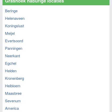
Grashoek naburige locaties
Beringe
Helenaveen
Koningslust
Meijel
Evertsoord
Panningen
Neerkant
Egchel
Helden
Kronenberg
Heibloem
Maasbree
Sevenum
America