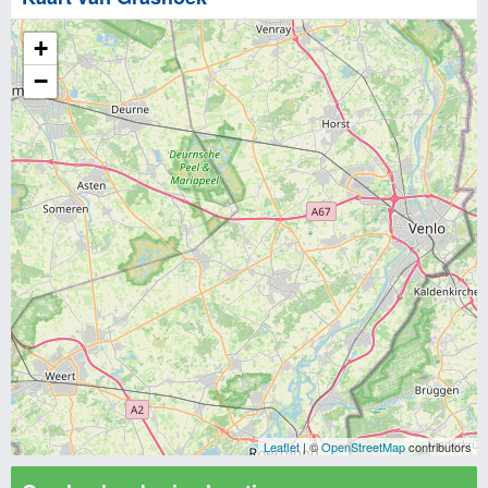
+
−
Leaflet
| ©
OpenStreetMap
contributors