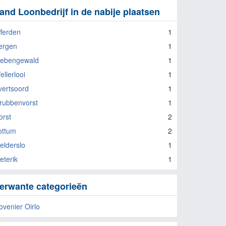
and Loonbedrijf in de nabije plaatsen
fferden
1
ergen
1
iebengewald
1
ellerlooi
1
vertsoord
1
rubbenvorst
1
orst
2
ottum
2
elderslo
1
eterik
1
erwante categorieën
ovenier Oirlo