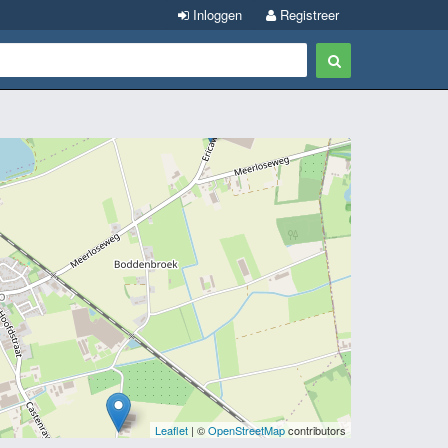
Inloggen
Registreer
Leaflet
| ©
OpenStreetMap
contributors