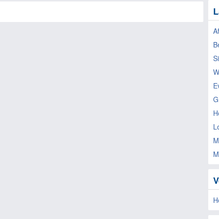
L
A
B
S
W
E
G
H
L
M
M
V
H