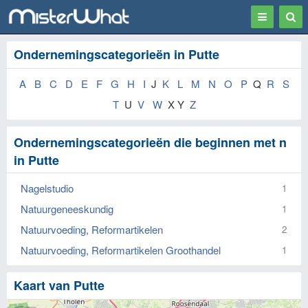
Toggle
Togg
navigation
Sear
Ondernemingscategorieën in Putte
A
B
C
D
E
F
G
H
I
J
K
L
M
N
O
P
Q
R
S
T
U
V
W
X Y
Z
Ondernemingscategorieën die beginnen met n
in Putte
Nagelstudio
1
Natuurgeneeskundig
1
Natuurvoeding, Reformartikelen
2
Natuurvoeding, Reformartikelen Groothandel
1
Kaart van Putte