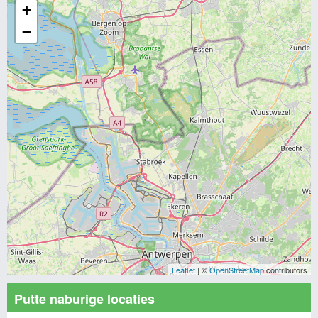
+
−
Leaflet
| ©
OpenStreetMap
contributors
Putte naburige locaties