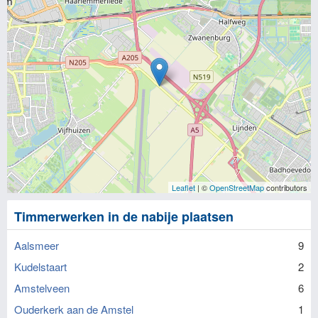
Leaflet
| ©
OpenStreetMap
contributors
Timmerwerken in de nabije plaatsen
Aalsmeer
9
Kudelstaart
2
Amstelveen
6
Ouderkerk aan de Amstel
1