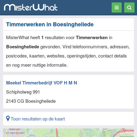
Toggle
Togg
navigation
Sear
Timmerwerken in Boesingheliede
MisterWhat heeft
1
resultaten voor
Timmerwerken
in
Boesingheliede
gevonden. Vind telefoonnummers, adressen,
postcodes, kaarten, websites, openingstijden, contact details
en nog meer nuttige informatie.
Meekel Timmerbedrijf VOF H M N
Schipholweg 991
2143 CG
Boesingheliede
Toon resultaten op de kaart