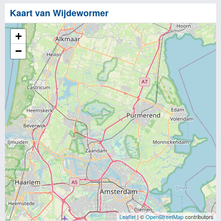
Kaart van Wijdewormer
+
−
Leaflet
| ©
OpenStreetMap
contributors