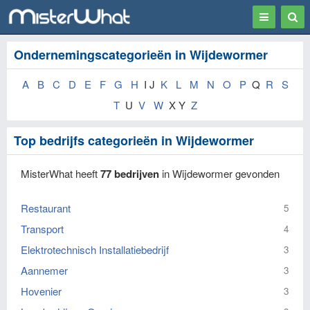
Toggle
Togg
navigation
Sear
Ondernemingscategorieën in Wijdewormer
A
B
C
D
E
F
G
H
I J
K
L
M
N
O
P
Q
R
S
T
U
V
W
X Y
Z
Top bedrijfs categorieën in Wijdewormer
MisterWhat heeft
77 bedrijven
in Wijdewormer gevonden
Restaurant
5
Transport
4
Elektrotechnisch Installatiebedrijf
3
Aannemer
3
Hovenier
3