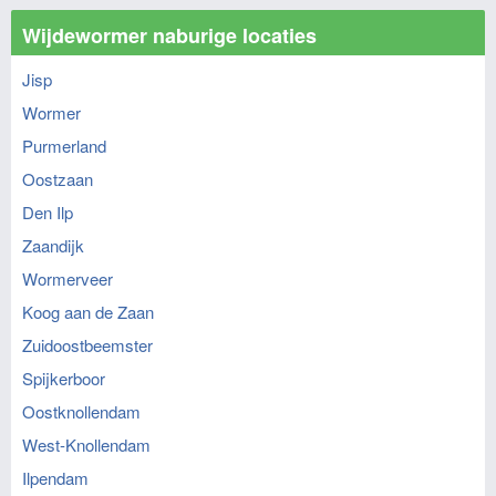
Wijdewormer naburige locaties
Jisp
Wormer
Purmerland
Oostzaan
Den Ilp
Zaandijk
Wormerveer
Koog aan de Zaan
Zuidoostbeemster
Spijkerboor
Oostknollendam
West-Knollendam
Ilpendam