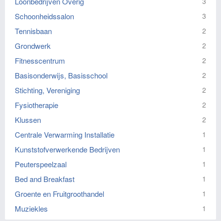
Loonbedrijven Overig
3
Schoonheidssalon
3
Tennisbaan
2
Grondwerk
2
Fitnesscentrum
2
Basisonderwijs, Basisschool
2
Stichting, Vereniging
2
Fysiotherapie
2
Klussen
2
Centrale Verwarming Installatie
1
Kunststofverwerkende Bedrijven
1
Peuterspeelzaal
1
Bed and Breakfast
1
Groente en Fruitgroothandel
1
Muziekles
1