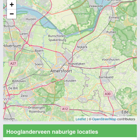
+
−
Leaflet
| ©
OpenStreetMap
contributors
Hooglanderveen naburige locaties