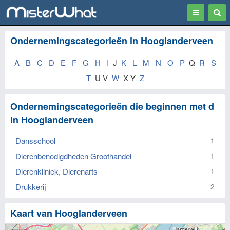
Toggle
Togg
navigation
Sear
Ondernemingscategorieën in Hooglanderveen
A
B
C
D
E
F
G
H
I
J
K
L
M
N
O
P
Q
R
S
T
U V
W
X Y
Z
Ondernemingscategorieën die beginnen met d
in Hooglanderveen
Dansschool
1
Dierenbenodigdheden Groothandel
1
Dierenkliniek, Dierenarts
1
Drukkerij
2
Kaart van Hooglanderveen