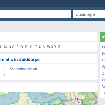
e
Z
L
M
N O
P
Q
R
S
T
U
V
W X Y
Z
O
K
 met s in Zuiddorpe
S
S
Schoonheidssalon
2
1
Z
1
S
V
T