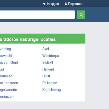
Inloggen
Registreer
uiddorpe naburige locaties
verslag
Axel
oewacht
Westdorpe
as van Gent
Sluiskil
pui
Heikant
aamslag
Hulst
int Jansteen
Philippine
ogelwaarde
Kapellebrug
erneuzen