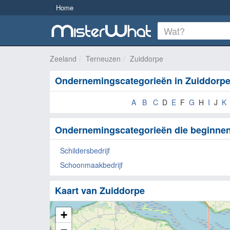
Home
Zeeland
Terneuzen
Zuiddorpe
Ondernemingscategorieën in Zuiddorp
A
B
C
D
E
F
G
H
I
J
K
Ondernemingscategorieën die beginnen
Schildersbedrijf
Schoonmaakbedrijf
Kaart van Zuiddorpe
+