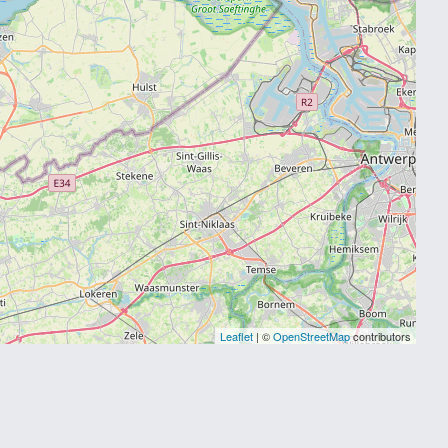
Leaflet
| ©
OpenStreetMap
contributors