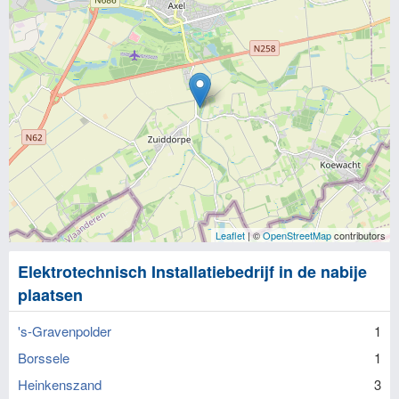
Leaflet
| ©
OpenStreetMap
contributors
Elektrotechnisch Installatiebedrijf in de nabije
plaatsen
's-Gravenpolder
1
Borssele
1
Heinkenszand
3