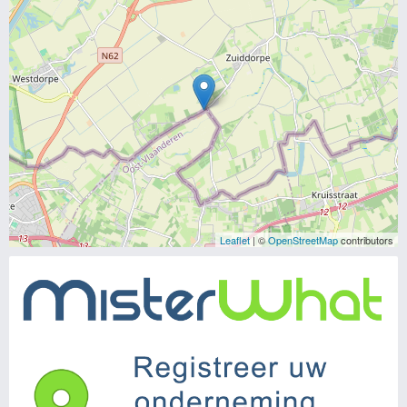
Leaflet
| ©
OpenStreetMap
contributors