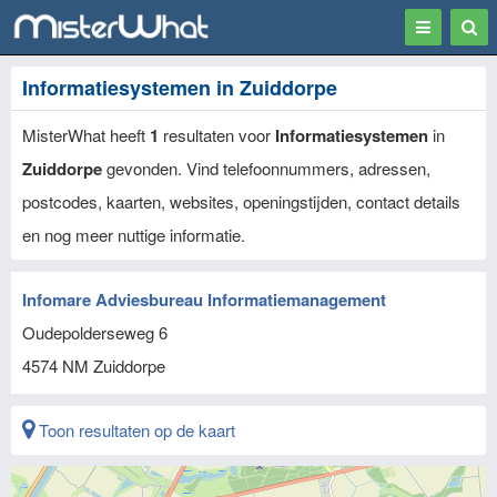
Toggle
Togg
navigation
Sear
Informatiesystemen in Zuiddorpe
MisterWhat heeft
1
resultaten voor
Informatiesystemen
in
Zuiddorpe
gevonden. Vind telefoonnummers, adressen,
postcodes, kaarten, websites, openingstijden, contact details
en nog meer nuttige informatie.
Infomare Adviesbureau Informatiemanagement
Oudepolderseweg 6
4574 NM
Zuiddorpe
Toon resultaten op de kaart