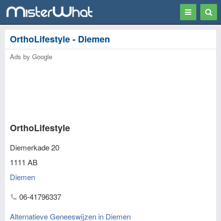
Toggle
Togg
navigation
Sear
OrthoLifestyle - Diemen
Ads by Google
OrthoLifestyle
Diemerkade 20
1111 AB
Diemen
06-41796337
Alternatieve Geneeswijzen in Diemen