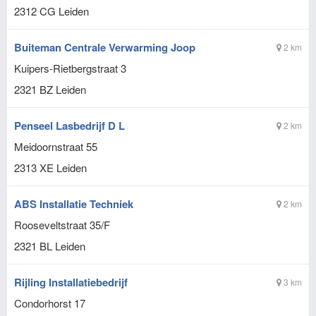
2312 CG
Leiden
Buiteman Centrale Verwarming Joop
2 km
Kuipers-Rietbergstraat 3
2321 BZ
Leiden
Penseel Lasbedrijf D L
2 km
Meidoornstraat 55
2313 XE
Leiden
ABS Installatie Techniek
2 km
Rooseveltstraat 35/F
2321 BL
Leiden
Rijling Installatiebedrijf
3 km
Condorhorst 17