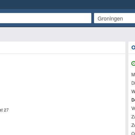
O
M
D
W
D
V
at 27
Z
Z
O