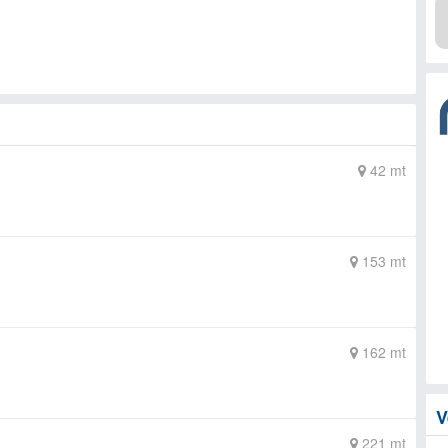
42 mt
153 mt
162 mt
V
221 mt