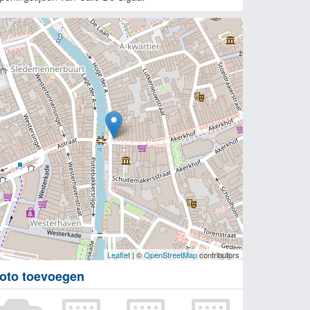
Leaflet
| ©
OpenStreetMap
contributors
oto toevoegen