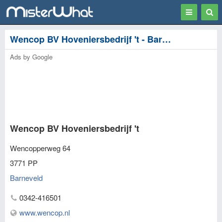
Toggle
Togg
navigation
Sear
Wencop BV Hoveniersbedrijf 't - Barneveld
Ads by Google
Wencop BV Hoveniersbedrijf 't
Wencopperweg 64
3771 PP
Barneveld
0342-416501
www.wencop.nl