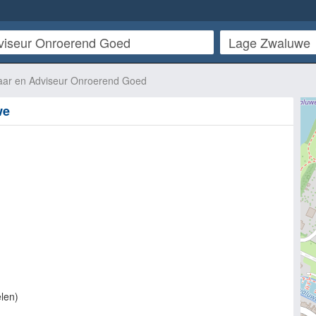
aar en Adviseur Onroerend Goed
we
len
)