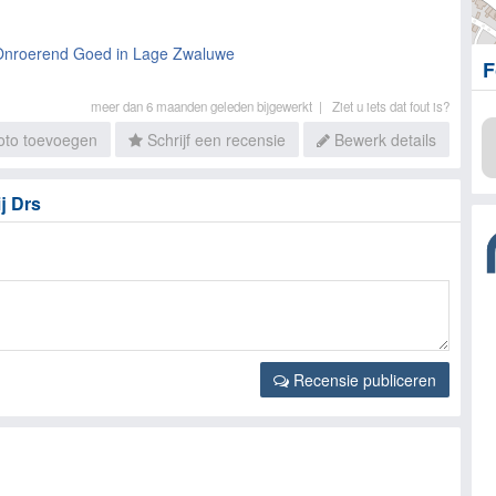
Onroerend Goed in Lage Zwaluwe
F
meer dan 6 maanden geleden bijgewerkt |
Ziet u iets dat fout is?
to toevoegen
Schrijf een recensie
Bewerk details
j Drs
Recensie publiceren