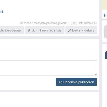
lst
F
meer dan 6 maanden geleden bijgewerkt |
Ziet u iets dat fout is?
to toevoegen
Schrijf een recensie
Bewerk details
Recensie publiceren