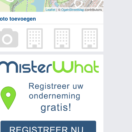
Leaflet
| ©
OpenStreetMap
contributors
oto toevoegen