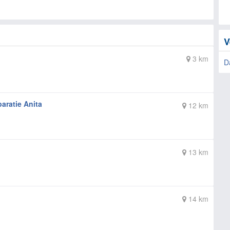
V
3 km
D
aratie Anita
12 km
13 km
14 km