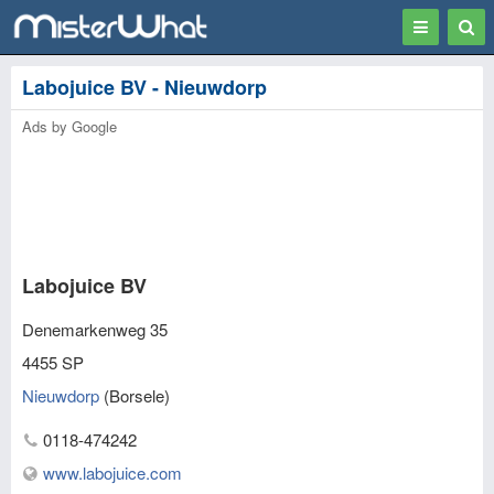
Toggle
Togg
navigation
Sear
Labojuice BV - Nieuwdorp
Ads by Google
Labojuice BV
Denemarkenweg 35
4455 SP
Nieuwdorp
(
Borsele
)
0118-474242
www.labojuice.com