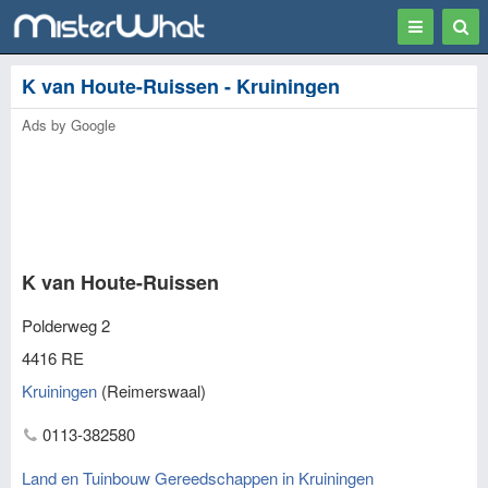
Toggle
Togg
navigation
Sear
K van Houte-Ruissen - Kruiningen
Ads by Google
K van Houte-Ruissen
Polderweg 2
4416 RE
Kruiningen
(
Reimerswaal
)
0113-382580
Land en Tuinbouw Gereedschappen in Kruiningen