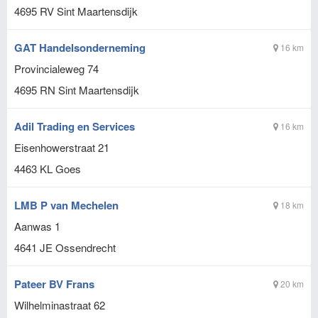
4695 RV
Sint Maartensdijk
GAT Handelsonderneming
16 km
Provincialeweg 74
4695 RN
Sint Maartensdijk
Adil Trading en Services
16 km
Eisenhowerstraat 21
4463 KL
Goes
LMB P van Mechelen
18 km
Aanwas 1
4641 JE
Ossendrecht
Pateer BV Frans
20 km
Wilhelminastraat 62