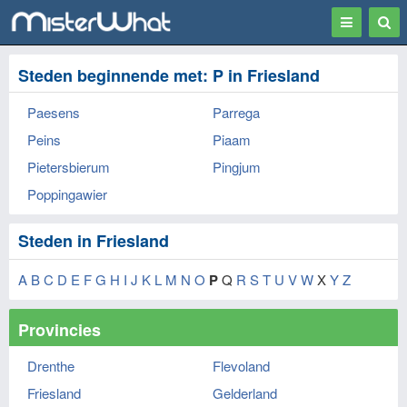
Toggle
Togg
navigation
Sear
Steden beginnende met: P in Friesland
Paesens
Parrega
Peins
Piaam
Pietersbierum
Pingjum
Poppingawier
Steden in Friesland
A
B
C
D
E
F
G
H
I
J
K
L
M
N
O
P
Q
R
S
T
U
V
W
X
Y
Z
Provincies
Drenthe
Flevoland
Friesland
Gelderland