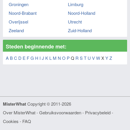
Groningen
Limburg
Noord-Brabant
Noord-Holland
Overijssel
Utrecht
Zeeland
Zuid-Holland
Steden beginnende met:
A
B
C
D
E
F
G
H
I
J
K
L
M
N
O
P
Q
R
S
T
U
V
W
X
Y
Z
MisterWhat
Copyright © 2011-2026
Over MisterWhat
-
Gebruiksvoorwaarden
-
Privacybeleid -
Cookies
-
FAQ