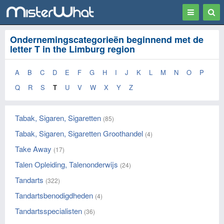
Toggle
Togg
navigation
Sear
Ondernemingscategorieën beginnend met de
letter T in the Limburg region
A
B
C
D
E
F
G
H
I
J
K
L
M
N
O
P
Q
R
S
T
U
V
W
X
Y
Z
Tabak, Sigaren, Sigaretten
(85)
Tabak, Sigaren, Sigaretten Groothandel
(4)
Take Away
(17)
Talen Opleiding, Talenonderwijs
(24)
Tandarts
(322)
Tandartsbenodigdheden
(4)
Tandartsspecialisten
(36)