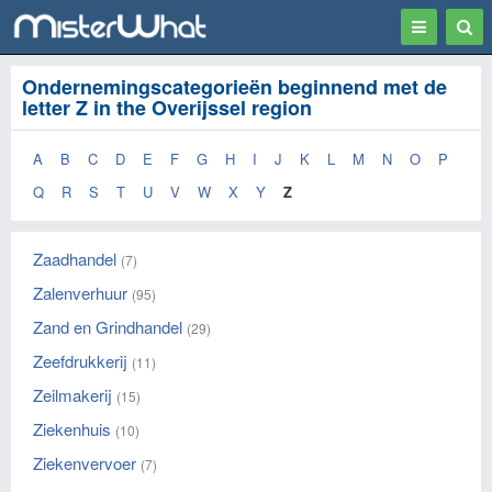
Toggle
Togg
navigation
Sear
Ondernemingscategorieën beginnend met de
letter Z in the Overijssel region
A
B
C
D
E
F
G
H
I
J
K
L
M
N
O
P
Q
R
S
T
U
V
W
X
Y
Z
Zaadhandel
(7)
Zalenverhuur
(95)
Zand en Grindhandel
(29)
Zeefdrukkerij
(11)
Zeilmakerij
(15)
Ziekenhuis
(10)
Ziekenvervoer
(7)