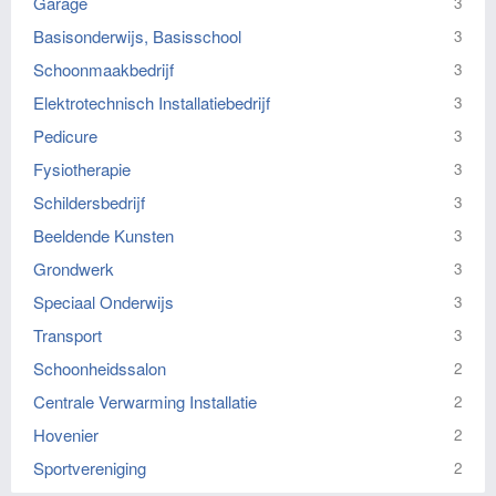
Garage
3
Basisonderwijs, Basisschool
3
Schoonmaakbedrijf
3
Elektrotechnisch Installatiebedrijf
3
Pedicure
3
Fysiotherapie
3
Schildersbedrijf
3
Beeldende Kunsten
3
Grondwerk
3
Speciaal Onderwijs
3
Transport
3
Schoonheidssalon
2
Centrale Verwarming Installatie
2
Hovenier
2
Sportvereniging
2