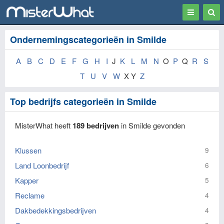
Toggle
Togg
navigation
Sear
Ondernemingscategorieën in Smilde
A
B
C
D
E
F
G
H
I
J
K
L
M
N
O
P
Q
R
S
T
U
V
W
X Y
Z
Top bedrijfs categorieën in Smilde
MisterWhat heeft
189 bedrijven
in Smilde gevonden
Klussen
9
Land Loonbedrijf
6
Kapper
5
Reclame
4
Dakbedekkingsbedrijven
4