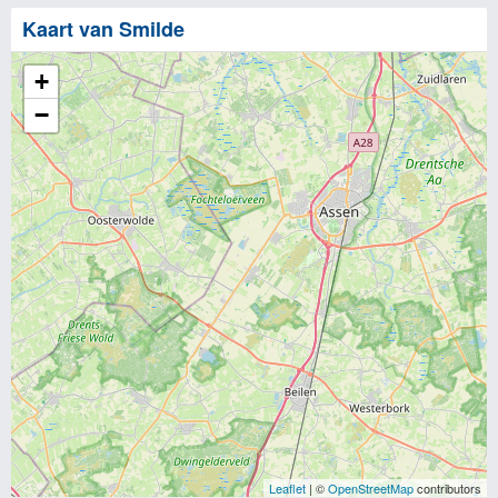
Kaart van Smilde
+
−
Leaflet
| ©
OpenStreetMap
contributors