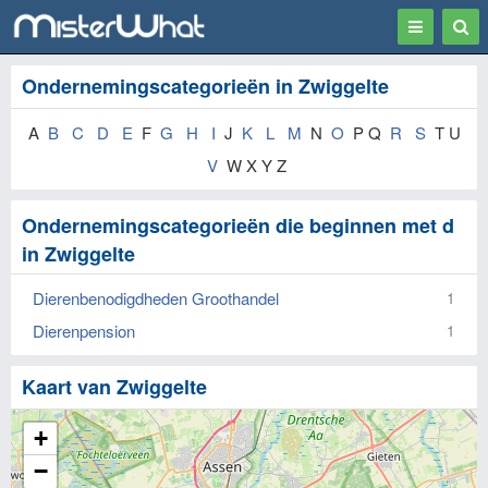
Toggle
Togg
navigation
Sear
Ondernemingscategorieën in Zwiggelte
A
B
C
D
E
F
G
H
I
J
K
L
M
N
O
P Q
R
S
T U
V
W X Y Z
Ondernemingscategorieën die beginnen met d
in Zwiggelte
Dierenbenodigdheden Groothandel
1
Dierenpension
1
Kaart van Zwiggelte
+
−