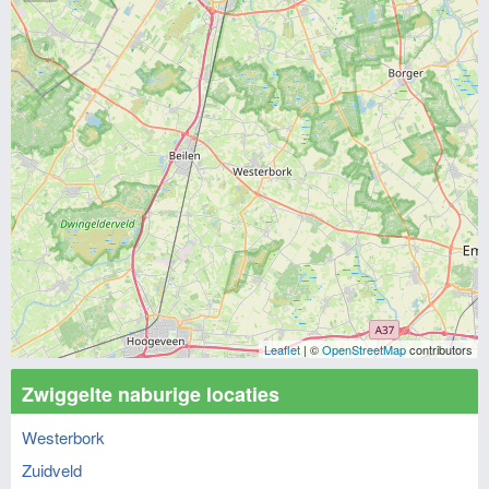
Leaflet
| ©
OpenStreetMap
contributors
Zwiggelte naburige locaties
Westerbork
Zuidveld