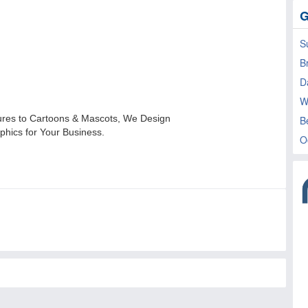
G
S
B
D
W
B
O