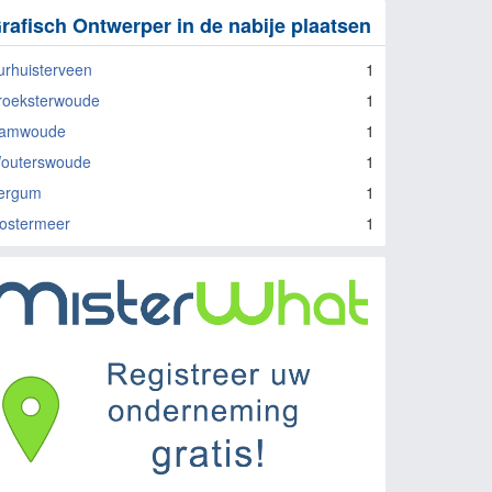
rafisch Ontwerper in de nabije plaatsen
urhuisterveen
1
roeksterwoude
1
amwoude
1
outerswoude
1
ergum
1
ostermeer
1