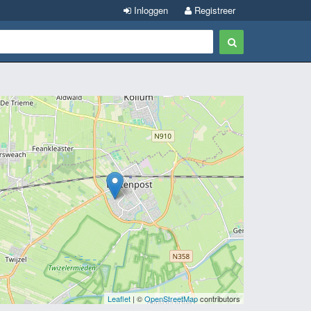
Inloggen
Registreer
Leaflet
| ©
OpenStreetMap
contributors