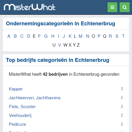
Toggle
Togg
navigation
Sear
Ondernemingscategorieën in Echtenerbrug
A
B
C
D
E
F
G
H
I
J
K
L
M
N
O
P
Q
R
S
T
U
V
W X Y Z
Top bedrijfs categorieën in Echtenerbrug
MisterWhat heeft
42 bedrijven
in Echtenerbrug gevonden
Kapper
3
Jachtwerven, Jachthavens
2
Fiets, Scooter
2
Veehouderij
2
Pedicure
2