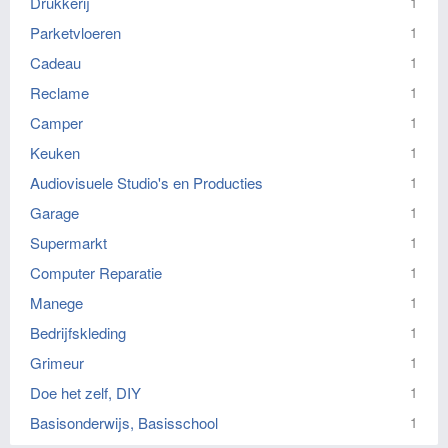
Drukkerij
1
Parketvloeren
1
Cadeau
1
Reclame
1
Camper
1
Keuken
1
Audiovisuele Studio's en Producties
1
Garage
1
Supermarkt
1
Computer Reparatie
1
Manege
1
Bedrijfskleding
1
Grimeur
1
Doe het zelf, DIY
1
Basisonderwijs, Basisschool
1