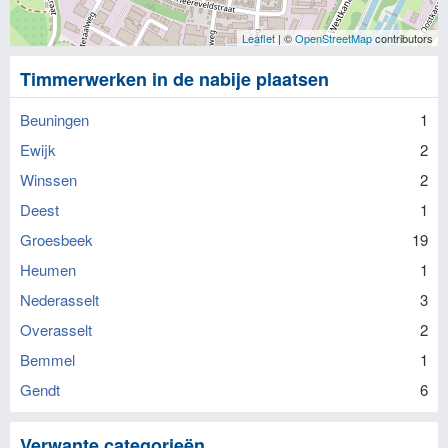
Leaflet
| ©
OpenStreetMap
contributors
Timmerwerken in de nabije plaatsen
Beuningen
1
Ewijk
2
Winssen
2
Deest
1
Groesbeek
19
Heumen
1
Nederasselt
3
Overasselt
2
Bemmel
1
Gendt
6
Verwante categorieën