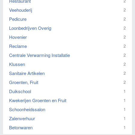
Restaurant
2
Veehouderij
2
Pedicure
2
Loonbedrijven Overig
2
Hovenier
2
Reclame
2
Centrale Verwarming Installatie
2
Klussen
2
Sanitaire Artikelen
2
Groenten, Fruit
2
Duikschool
1
Kwekerijen Groenten en Fruit
1
Schoonheidssalon
1
Zalenverhuur
1
Betonwaren
1