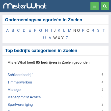
Toggle
Togg
navigation
Sear
Ondernemingscategorieën in Zoelen
A
B
C
D
E
F
G
H
I
J
K
L
M
N O
P
Q
R
S
T
U
V
W X Y
Z
Top bedrijfs categorieën in Zoelen
MisterWhat heeft
85 bedrijven
in Zoelen gevonden
Schildersbedrijf
6
Timmerwerken
4
Manege
3
Management Advies
2
Sportvereniging
2