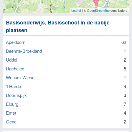
Leaflet
| ©
OpenStreetMap
contributors
Basisonderwijs, Basisschool in de nabije
plaatsen
Apeldoorn
62
Beemte-Broekland
1
Uddel
2
Ugchelen
5
Wenum-Wiesel
1
't Harde
4
Doornspijk
3
Elburg
7
Emst
4
Oene
2