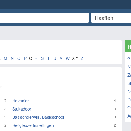
H
L
M
N
O
P
Q
R
S
T
U
V
W
X Y
Z
G
N
Z
B
en
N
D
Hovenier
7
4
O
Stukadoor
3
3
A
Basisonderwijs, Basisschool
3
3
Religieuze Instellingen
2
2