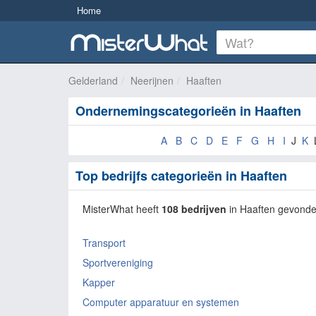
Home
Gelderland
Neerijnen
Haaften
Ondernemingscategorieën in Haaften
A
B
C
D
E
F
G
H
I
J
K
Top bedrijfs categorieën in Haaften
MisterWhat heeft
108 bedrijven
in Haaften gevond
Transport
Sportvereniging
Kapper
Computer apparatuur en systemen