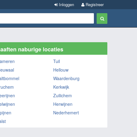
Inloggen
Registreer
aaften naburige locaties
ameren
Tuil
ieuwaal
Hellouw
altbommel
Waardenburg
ruchem
Kerkwijk
eerijnen
Zuilichem
elwijnen
Herwijnen
pijnen
Nederhemert
alst