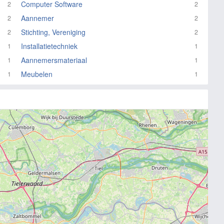
Computer Software
2
2
Aannemer
2
2
Stichting, Vereniging
2
2
Installatietechniek
1
1
Aannemersmateriaal
1
1
Meubelen
1
1