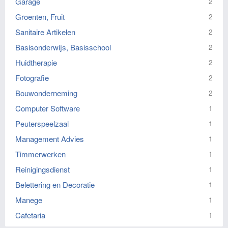
Garage
2
Groenten, Fruit
2
Sanitaire Artikelen
2
Basisonderwijs, Basisschool
2
Huidtherapie
2
Fotografie
2
Bouwonderneming
2
Computer Software
1
Peuterspeelzaal
1
Management Advies
1
Timmerwerken
1
Reinigingsdienst
1
Belettering en Decoratie
1
Manege
1
Cafetaria
1