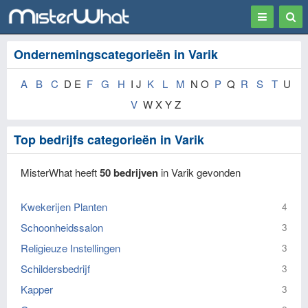
Toggle
Togg
navigation
Sear
Ondernemingscategorieën in Varik
A
B
C
D E
F
G
H
I J
K
L
M
N O
P
Q
R
S
T
U
V
W X Y Z
Top bedrijfs categorieën in Varik
MisterWhat heeft
50 bedrijven
in Varik gevonden
Kwekerijen Planten
4
Schoonheidssalon
3
Religieuze Instellingen
3
Schildersbedrijf
3
Kapper
3