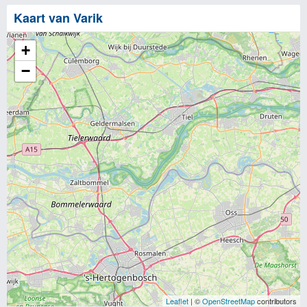
Kaart van Varik
+
−
Leaflet
| ©
OpenStreetMap
contributors