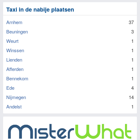
Taxi in de nabije plaatsen
Arnhem
37
Beuningen
3
Weurt
1
Winssen
1
Lienden
1
Afferden
1
Bennekom
1
Ede
4
Nijmegen
14
Andelst
1