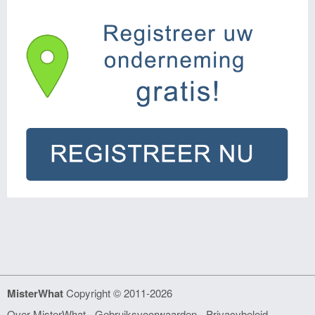
MisterWhat
Copyright © 2011-2026
Over MisterWhat
-
Gebruiksvoorwaarden
-
Privacybeleid -