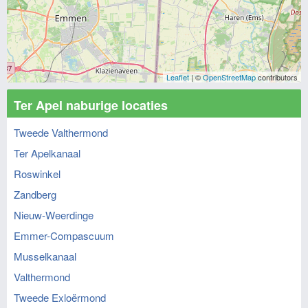
Leaflet
| ©
OpenStreetMap
contributors
Ter Apel naburige locaties
Tweede Valthermond
Ter Apelkanaal
Roswinkel
Zandberg
Nieuw-Weerdinge
Emmer-Compascuum
Musselkanaal
Valthermond
Tweede Exloërmond