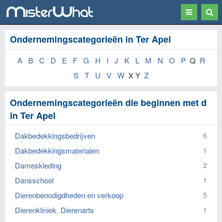
Toggle
Togg
navigation
Sear
Ondernemingscategorieën in Ter Apel
A
B
C
D
E
F
G
H
I
J
K
L
M
N
O
P
Q
R
S
T
U
V
W
X Y
Z
Ondernemingscategorieën die beginnen met d
in Ter Apel
Dakbedekkingsbedrijven
6
Dakbedekkingsmaterialen
1
Dameskleding
2
Dansschool
1
Dierenbenodigdheden en verkoop
5
Dierenkliniek, Dierenarts
1