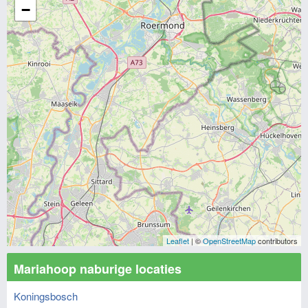
−
Leaflet
| ©
OpenStreetMap
contributors
Mariahoop naburige locaties
Koningsbosch