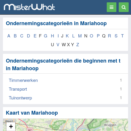
Toggle
Togg
navigation
Sear
Ondernemingscategorieën in Mariahoop
A
B
C
D
E
F
G
H
I
J
K
L
M
N
O
P
Q
R
S
T
U
V
W X Y
Z
Ondernemingscategorieën die beginnen met t
in Mariahoop
Timmerwerken
1
Transport
1
Tuinontwerp
1
Kaart van Mariahoop
+