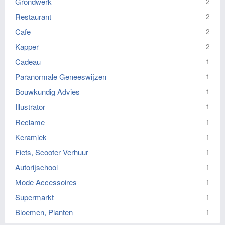
Grondwerk
2
Restaurant
2
Cafe
2
Kapper
2
Cadeau
1
Paranormale Geneeswijzen
1
Bouwkundig Advies
1
Illustrator
1
Reclame
1
Keramiek
1
Fiets, Scooter Verhuur
1
Autorijschool
1
Mode Accessoires
1
Supermarkt
1
Bloemen, Planten
1