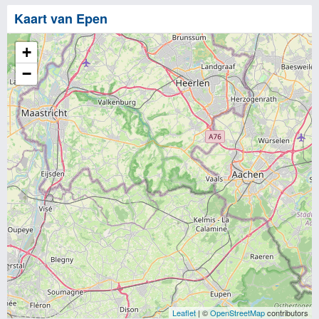
Kaart van Epen
+
−
Leaflet
| ©
OpenStreetMap
contributors