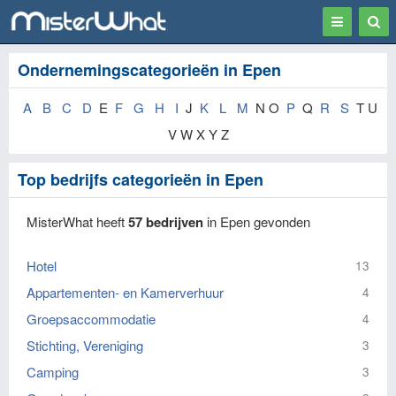
Toggle
Togg
navigation
Sear
Ondernemingscategorieën in Epen
A
B
C
D
E
F
G
H
I
J
K
L
M
N O
P
Q
R
S
T U
V W X Y Z
Top bedrijfs categorieën in Epen
MisterWhat heeft
57 bedrijven
in Epen gevonden
Hotel
13
Appartementen- en Kamerverhuur
4
Groepsaccommodatie
4
Stichting, Vereniging
3
Camping
3