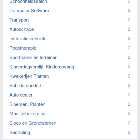
Schoonheidssalon
2
Computer Software
2
Transport
2
Autoschade
2
Installatietechniek
2
Podotherapie
2
Sporthallen en terreinen
2
Kinderdagverblijf, Kinderopvang
2
Kwekerijen Planten
2
Schildersbedrijf
2
Auto dealer
2
Bloemen, Planten
2
Maaltijdbezorging
2
Sloop en Grondwerken
2
Bestrating
2