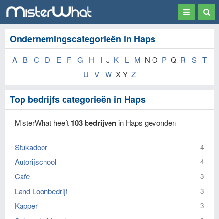
Toggle
Togg
navigation
Sear
Ondernemingscategorieën in Haps
A
B
C
D
E
F
G
H
I
J
K
L
M
N O
P
Q
R
S
T
U
V
W
X Y
Z
Top bedrijfs categorieën in Haps
MisterWhat heeft
103 bedrijven
in Haps gevonden
Stukadoor
4
Autorijschool
4
Cafe
3
Land Loonbedrijf
3
Kapper
3