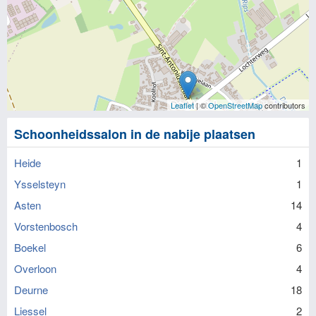
Leaflet
| ©
OpenStreetMap
contributors
Schoonheidssalon in de nabije plaatsen
Heide
1
Ysselsteyn
1
Asten
14
Vorstenbosch
4
Boekel
6
Overloon
4
Deurne
18
Liessel
2