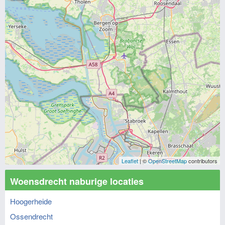
Leaflet
| ©
OpenStreetMap
contributors
Woensdrecht naburige locaties
Hoogerheide
Ossendrecht