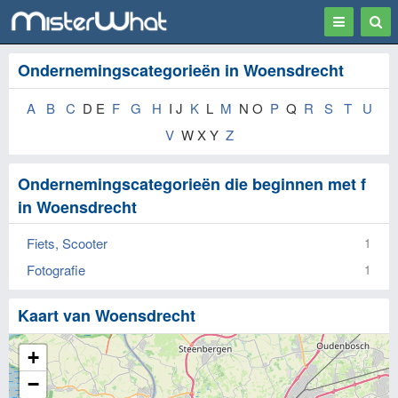
Toggle
Togg
navigation
Sear
Ondernemingscategorieën in Woensdrecht
A
B
C
D E
F
G
H
I J
K
L
M
N O
P
Q
R
S
T
U
V
W X Y
Z
Ondernemingscategorieën die beginnen met f
in Woensdrecht
Fiets, Scooter
1
Fotografie
1
Kaart van Woensdrecht
+
−