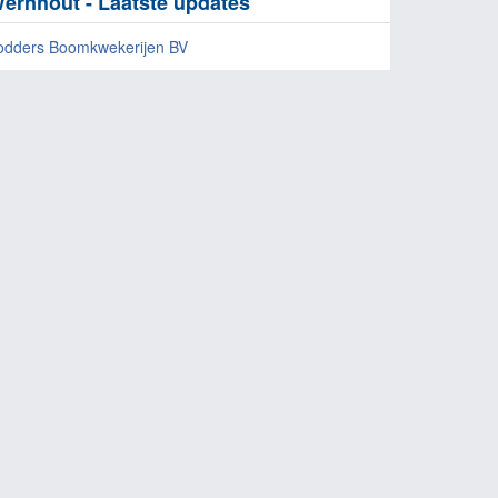
ernhout - Laatste updates
odders Boomkwekerijen BV