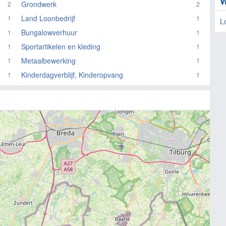
W
Grondwerk
2
2
Land Loonbedrijf
1
1
L
Bungalowverhuur
1
1
Sportartikelen en kleding
1
1
Metaalbewerking
1
1
Kinderdagverblijf, Kinderopvang
1
1