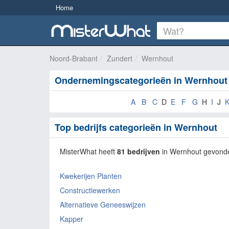
Home
Noord-Brabant
Zundert
Wernhout
Ondernemingscategorieën in Wernhout
A
B
C
D
E
F
G
H
I
J
Top bedrijfs categorieën in Wernhout
MisterWhat heeft
81 bedrijven
in Wernhout gevond
Kwekerijen Planten
Constructiewerken
Alternatieve Geneeswijzen
Kapper