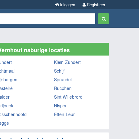
Inloggen
Registreer
ernhout naburige locaties
undert
Klein-Zundert
chtmaal
Schijf
ijsbergen
Sprundel
astelré
Rucphen
alder
Sint Willebrord
rijbeek
Nispen
osschenhoofd
Etten-Leur
egge