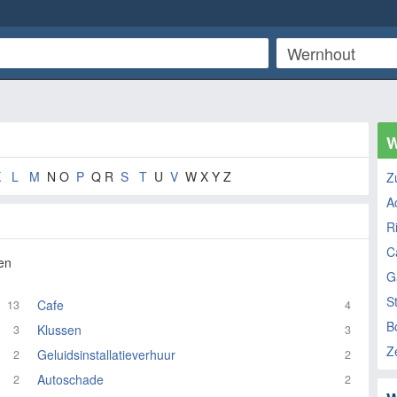
W
K
L
M
N O
P
Q R
S
T
U
V
W X Y Z
Z
A
R
C
en
G
St
Cafe
13
4
B
Klussen
3
3
Z
Geluidsinstallatieverhuur
2
2
Autoschade
2
2