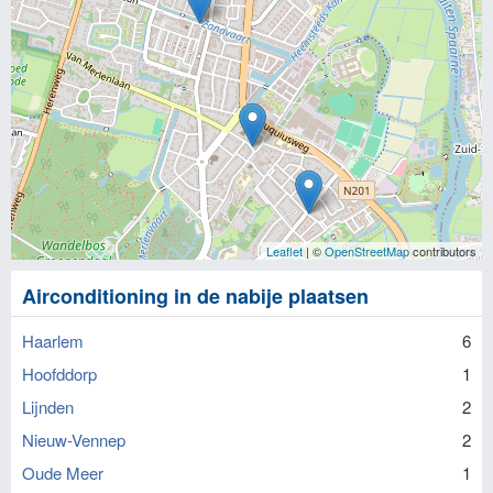
Leaflet
| ©
OpenStreetMap
contributors
Airconditioning in de nabije plaatsen
Haarlem
6
Hoofddorp
1
Lijnden
2
Nieuw-Vennep
2
Oude Meer
1