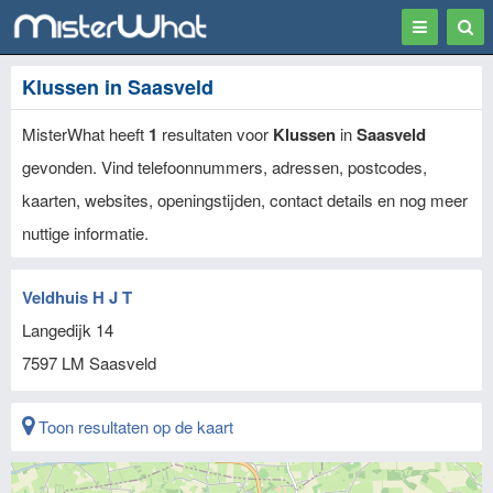
Toggle
Togg
navigation
Sear
Klussen in Saasveld
MisterWhat heeft
1
resultaten voor
Klussen
in
Saasveld
gevonden. Vind telefoonnummers, adressen, postcodes,
kaarten, websites, openingstijden, contact details en nog meer
nuttige informatie.
Veldhuis H J T
Langedijk 14
7597 LM
Saasveld
Toon resultaten op de kaart