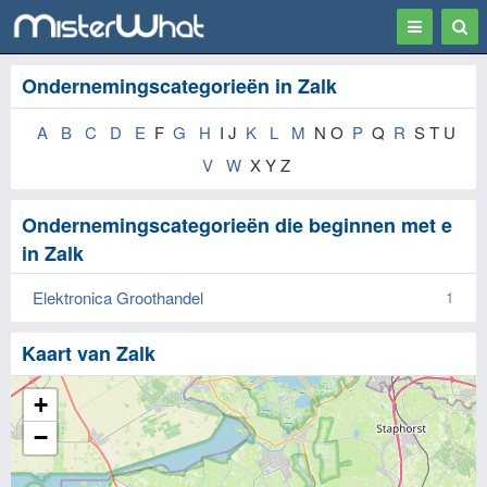
Toggle
Togg
navigation
Sear
Ondernemingscategorieën in Zalk
A
B
C
D
E
F
G
H
I J
K
L
M
N O
P
Q
R
S T U
V
W
X Y Z
Ondernemingscategorieën die beginnen met e
in Zalk
Elektronica Groothandel
1
Kaart van Zalk
+
−