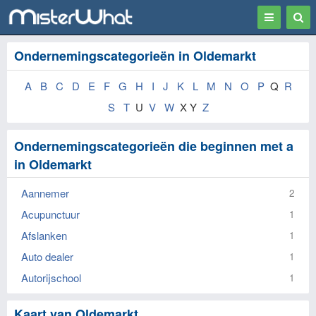
Toggle
Togg
navigation
Sear
Ondernemingscategorieën in Oldemarkt
A
B
C
D
E
F
G
H
I
J
K
L
M
N
O
P
Q
R
S
T
U
V
W
X Y
Z
Ondernemingscategorieën die beginnen met a
in Oldemarkt
Aannemer
2
Acupunctuur
1
Afslanken
1
Auto dealer
1
Autorijschool
1
Kaart van Oldemarkt