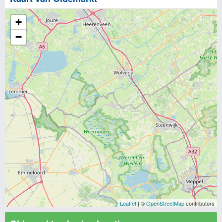
+
−
Leaflet
| ©
OpenStreetMap
contributors