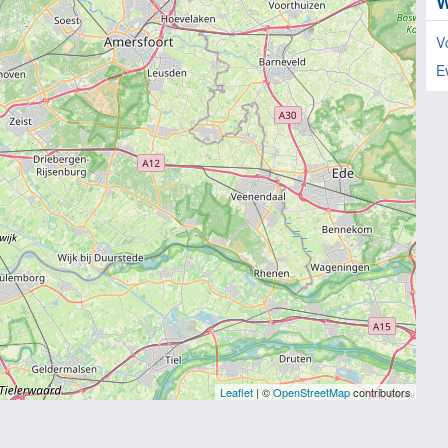
W
V
E
Leaflet
| ©
OpenStreetMap
contributors