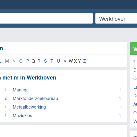
en
W
L
M
N
O
P
Q
R
S
T
U
V
W X Y
Z
't
D
n met m in Werkhoven
C
L
Manege
1
1
D
Marktonderzoekbureau
2
1
Au
Metaalbewerking
1
1
O
Muziekles
1
1
W