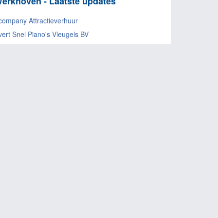
erkhoven - Laatste updates
company Attractieverhuur
vert Snel Piano's Vleugels BV