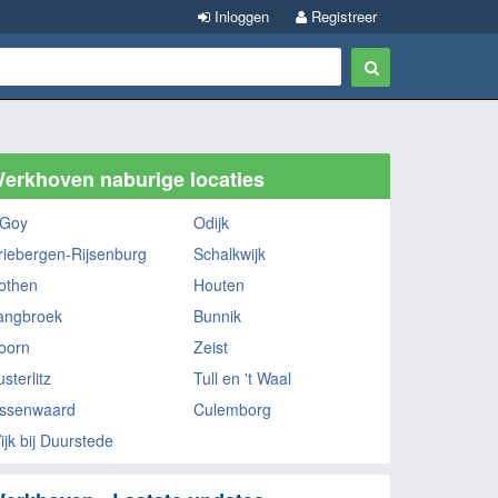
Inloggen
Registreer
erkhoven naburige locaties
 Goy
Odijk
riebergen-Rijsenburg
Schalkwijk
othen
Houten
angbroek
Bunnik
oorn
Zeist
sterlitz
Tull en 't Waal
ssenwaard
Culemborg
ijk bij Duurstede