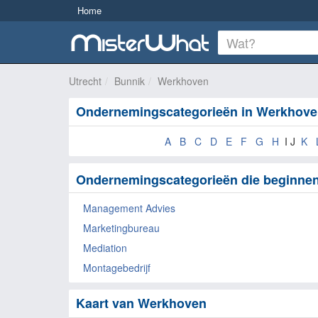
Home
Utrecht
Bunnik
Werkhoven
Ondernemingscategorieën in Werkhov
A
B
C
D
E
F
G
H
I J
K
Ondernemingscategorieën die beginne
Management Advies
Marketingbureau
Mediation
Montagebedrijf
Kaart van Werkhoven