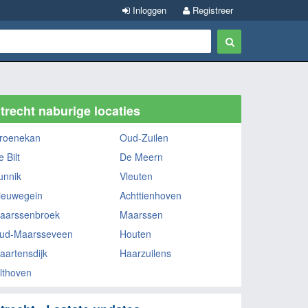
Inloggen
Registreer
trecht naburige locaties
roenekan
Oud-Zuilen
 Bilt
De Meern
unnik
Vleuten
ieuwegein
Achttienhoven
aarssenbroek
Maarssen
ud-Maarsseveen
Houten
aartensdijk
Haarzuilens
ilthoven