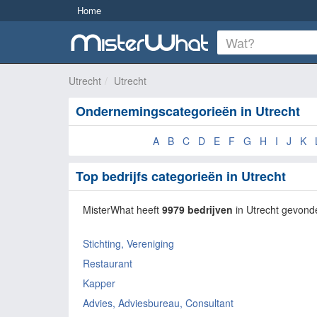
Home
Utrecht
Utrecht
Ondernemingscategorieën in Utrecht
A
B
C
D
E
F
G
H
I
J
K
Top bedrijfs categorieën in Utrecht
MisterWhat heeft
9979 bedrijven
in Utrecht gevond
Stichting, Vereniging
Restaurant
Kapper
Advies, Adviesbureau, Consultant