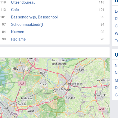
U
Uitzendbureau
119
118
Cafe
113
101
E
Basisonderwijs, Basisschool
101
99
D
Schoonmaakbedrijf
97
94
C
Klussen
94
92
W
Reclame
90
90
T
U
N
N
M
D
C