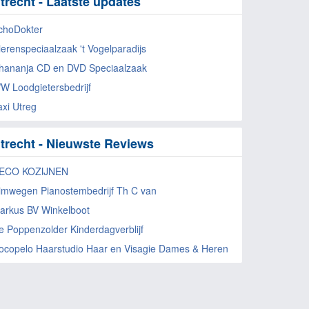
trecht - Laatste updates
choDokter
ierenspeciaalzaak 't Vogelparadijs
hananja CD en DVD Speciaalzaak
W Loodgietersbedrijf
axi Utreg
trecht - Nieuwste Reviews
ECO KOZIJNEN
imwegen Pianostembedrijf Th C van
arkus BV Winkelboot
e Poppenzolder Kinderdagverblijf
ocopelo Haarstudio Haar en Visagie Dames & Heren