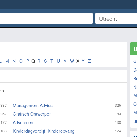
U
L
M
N
O
P
Q
R
S
T
U
V
W
X
Y
Z
G
De
B
N
en
M
O
Management Advies
337
325
M
Grafisch Ontwerper
257
183
B
Advocaten
177
138
Kinderdagverblijf, Kinderopvang
136
124