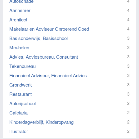
Autoschade
4
Aannemer
4
Architect
4
Makelaar en Adviseur Onroerend Goed
4
Basisonderwijs, Basisschool
3
Meubelen
3
Advies, Adviesbureau, Consultant
3
Tekenbureau
3
Financieel Adviseur, Financieel Advies
3
Grondwerk
3
Restaurant
3
Autorijschool
2
Cafetaria
2
Kinderdagverblijf, Kinderopvang
2
Illustrator
2