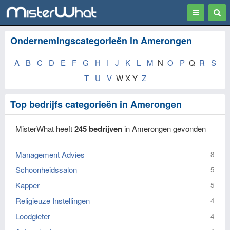
Toggle
Togg
navigation
Sear
Ondernemingscategorieën in Amerongen
A
B
C
D
E
F
G
H
I
J
K
L
M
N
O
P
Q
R
S
T
U
V
W X Y
Z
Top bedrijfs categorieën in Amerongen
MisterWhat heeft
245 bedrijven
in Amerongen gevonden
Management Advies
8
Schoonheidssalon
5
Kapper
5
Religieuze Instellingen
4
Loodgieter
4