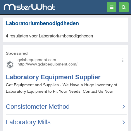
Toggle
Togg
navigation
Sear
Laboratoriumbenodigdheden
4 resultaten voor Laboratoriumbenodigdheden